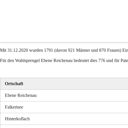
Gemeindestatistik
Volkszählung 2001 – Das Ergebnis der Gemeinde Reichenau
Die Volkszählung von 2001 ergab eine Wohnbevölkerung von 2029 (
Einwohner gezählt wurden. Dies bedeutet einen Rückgang von 4,4%.
Mit 
31.12.2020
 wurden 1791 (davon 921 Männer und 870 Frauen) Ein
Für den Wahlsprengel Ebene Reichenau bedeutet dies 776 und für Pat
Ortschaft
Ebene Reichenau
Falkertsee
Hinterkoflach