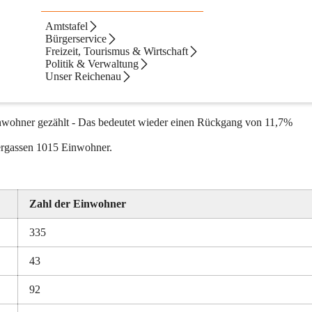
Amtstafel
Bürgerservice
Freizeit, Tourismus & Wirtschaft
davon 1042 Männer und 987 Frauen)Einwohnern, während 1991 noch 
Politik & Verwaltung
Unser Reichenau
wohner gezählt - Das bedeutet wieder einen Rückgang von 11,7%
ergassen 1015 Einwohner.
Zahl der Einwohner
335
43
92