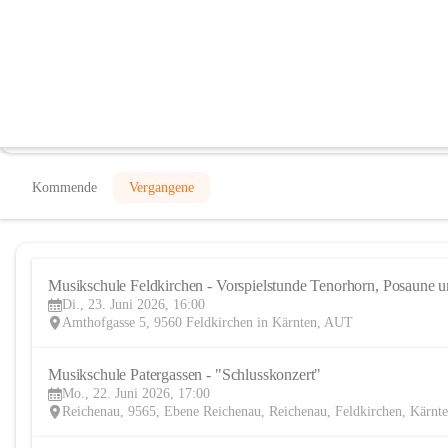
Musikschule Feldkirchen - Patergass
@musikschule-feldkirchen-patergassen
Musikschule
In CITIES öffnen
Kommende
Vergangene
Musikschule Feldkirchen - Vorspielstunde Tenorhorn, Posaune 
Di., 23. Juni 2026, 16:00
Amthofgasse 5, 9560 Feldkirchen in Kärnten, AUT
Musikschule Patergassen - "Schlusskonzert"  
Mo., 22. Juni 2026, 17:00
Reichenau, 9565, Ebene Reichenau, Reichenau, Feldkirchen, Kärn