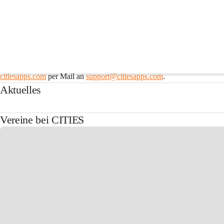
Gesellschaftsleben & Ve
Vereine sind aus dem öffentlichen Leben nicht mehr wegzudenken. Nach
Verein nicht angeführt sein oder sollten Daten nicht mehr aktuell sein, 
citiesapps.com
 per Mail an 
support@citiesapps.com
.
Aktuelles
Vereine bei CITIES