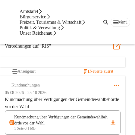
Digitale Amtstafel
Amtstafel
Bürgerservice
Freizeit, Tourismus & Wirtschaft
Menü
Verordnungen auf "amtstafel.at"
Politik & Verwaltung
Unser Reichenau
Verordnungen auf "RIS"
Anzeigeart
Neueste zuerst
Kundmachungen
05.08.2026
-
25.10.2026
Kundmachung über Verfügungen der Gemeindewahlbehörde
vor der Wahl
Kundmachung über Verfügungen der Gemeindewahlbeh
örde vor der Wahl
1 Seite
•
0,1 MB