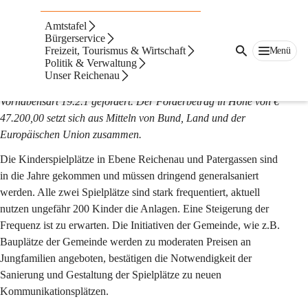
Leaderprojekt
Amtstafel
Nockalan
Bürgerservice
Freizeit, Tourismus & Wirtschaft
Menü
Politik & Verwaltung
Die Umsetzung des Projektes „Nockalan“ wird im Rahmen des 
Unser Reichenau
Österreichischen Programms für ländliche Entwicklung – 
Vorhabensart 19.2.1 gefördert. Der Förderbetrag in Höhe von € 
47.200,00 setzt sich aus Mitteln von Bund, Land und der 
Europäischen Union zusammen.
Die Kinderspielplätze in Ebene Reichenau und Patergassen sind 
in die Jahre gekommen und müssen dringend generalsaniert 
werden. Alle zwei Spielplätze sind stark frequentiert, aktuell 
nutzen ungefähr 200 Kinder die Anlagen. Eine Steigerung der 
Frequenz ist zu erwarten. Die Initiativen der Gemeinde, wie z.B. 
Bauplätze der Gemeinde werden zu moderaten Preisen an 
Jungfamilien angeboten, bestätigen die Notwendigkeit der 
Sanierung und Gestaltung der Spielplätze zu neuen 
Kommunikationsplätzen.