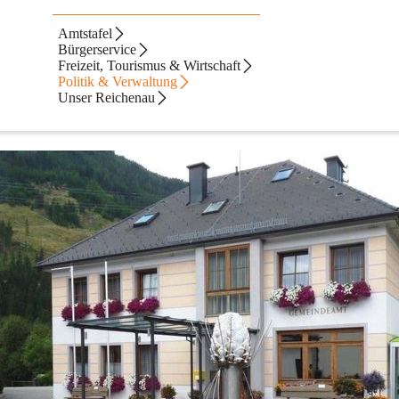
Amtstafel
Bürgerservice
Freizeit, Tourismus & Wirtschaft
Politik & Verwaltung
iegt im politischen Bezirk Feldkirchen in Kärnten. Das Gemeindeamt
Unser Reichenau