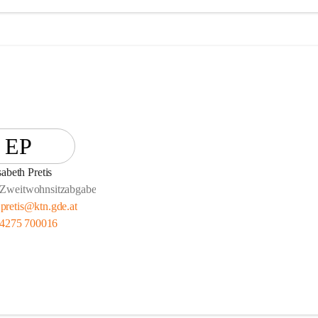
EP
sabeth Pretis
 Zweitwohnsitzabgabe
.pretis@ktn.gde.at
 4275 700016