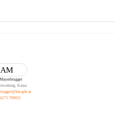
AM
 Mayerbrugger
erwaltung, Kassa
brugger@ktn.gde.at
 4275 700021