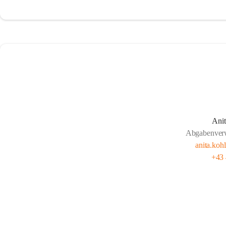
Ani
Abgabenver
anita.koh
+43