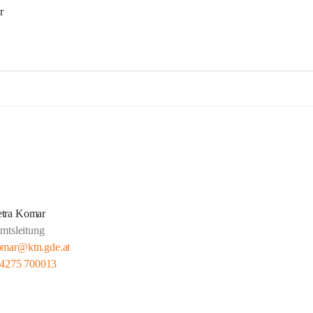
r
etra Komar
mtsleitung
omar@ktn.gde.at
 4275 700013