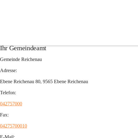
Verwaltung
Die Gemeinde Reichenau ist eine Gemeinde mit 1800 Einwohnern und l
Reichenau befindet sich am Ortsanfang. 
Ihr Gemeindeamt
Gemeinde Reichenau
Adresse:
Ebene Reichenau 80, 9565 Ebene Reichenau
Telefon:
042757000
Fax:
04275700010
E-Mail: