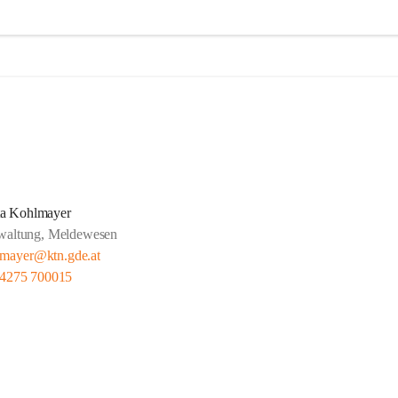
ta Kohlmayer
waltung, Meldewesen
lmayer@ktn.gde.at
 4275 700015