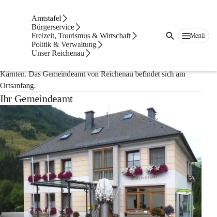
Auf dieser Seite
Amtstafel
Verwaltung
Bürgerservice
Freizeit, Tourismus & Wirtschaft
Menü
Politik & Verwaltung
Die Gemeinde Reichenau ist eine Gemeinde mit 1800 
Unser Reichenau
Einwohnern und liegt im politischen Bezirk Feldkirchen in 
Kärnten. Das Gemeindeamt von Reichenau befindet sich am 
Ortsanfang. 
Ihr Gemeindeamt