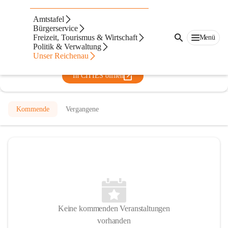
Musikschule Feldkirchen -
Amtstafel
Patergassen
Bürgerservice
Freizeit, Tourismus & Wirtschaft
Menü
@musikschule-feldkirchen-patergassen
Politik & Verwaltung
Musikschule
Unser Reichenau
In CITIES öffnen
Kommende
Vergangene
Keine kommenden Veranstaltungen
vorhanden